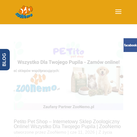
BLOG
Petito Pet Shop – Internetowy Sklep Zoologiczny
Online! Wszystko Dla Twojego Pupila | ZooNemo
utworzone przez
ZooNemo
|
cze 11, 2026
|
Z życia