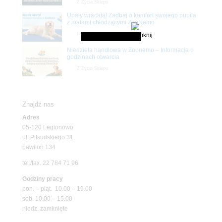
Z Życia Sklepu
Upały wracają! Zadbaj o komfort swojego pupila
z matami chłodzącymi ZooNemo
Promocje
Niedziela handlowa w Zoonemo – Informacja o
godzinach otwarcia
Z Życia Sklepu
Znajdź nas
Adres
05-120 Legionowo
ul. Piłsudskiego 31,
pawilon 134
tel./fax. 22 784 71 96
Godziny pracy
pon. – piąt. 10.00 – 19.00
sob. 10.00 – 15.00
niedz. zamknięte