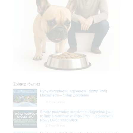
Zobacz również
Ryby akwariowe Legionowo i Nowy Dwór
Mazowiecki – Sklep ZooNemo
Z Życia Sklepu
Stwórz podwodne arcydzieło: Najpiękniejsze
rośliny akwariowe w ZooNemo – Legionowo i
Nowy Dwór Mazowiecki
Z Życia Sklepu