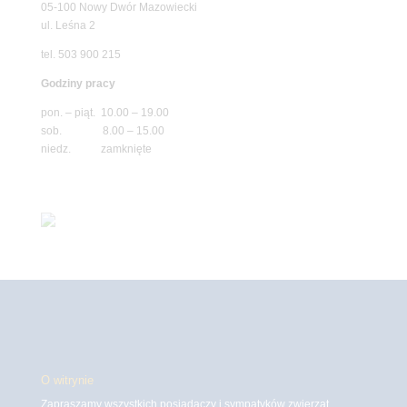
05-100 Nowy Dwór Mazowiecki
ul. Leśna 2
tel. 503 900 215
Godziny pracy
pon. – piąt. 10.00 – 19.00
sob. 8.00 – 15.00
niedz. zamknięte
O witrynie
Zapraszamy wszystkich posiadaczy i sympatyków zwierząt