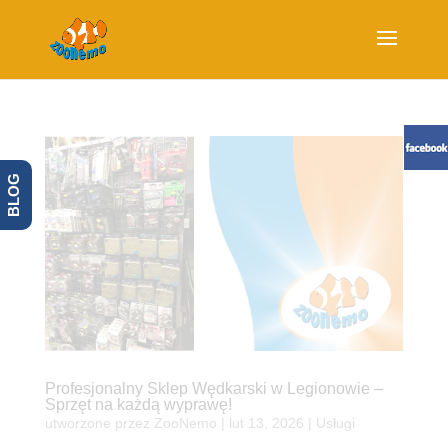
BLOG
Profesjonalny Sklep Wędkarski w Legionowie –
Sprzęt na każdą wyprawę!
utworzone przez
ZooNemo
|
lut 13, 2026
|
Usługi