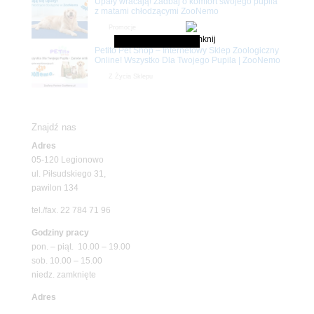
Upały wracają! Zadbaj o komfort swojego pupila
z matami chłodzącymi ZooNemo
Promocje
Petito Pet Shop – Internetowy Sklep Zoologiczny
Online! Wszystko Dla Twojego Pupila | ZooNemo
Z Życia Sklepu
Znajdź nas
Adres
05-120 Legionowo
ul. Piłsudskiego 31,
pawilon 134
tel./fax. 22 784 71 96
Godziny pracy
pon. – piąt. 10.00 – 19.00
sob. 10.00 – 15.00
niedz. zamknięte
Adres