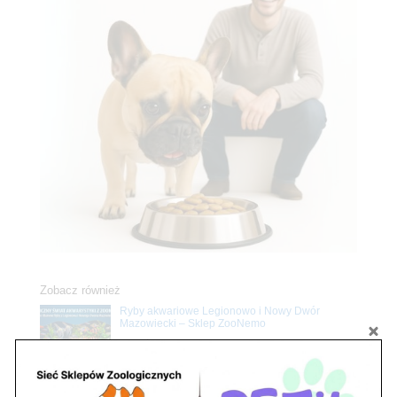
Zobacz również
Ryby akwariowe Legionowo i Nowy Dwór
Mazowiecki – Sklep ZooNemo
Z Życia Sklepu
Stwórz podwodne arcydzieło: Najpiękniejsze
rośliny akwariowe w ZooNemo – Legionowo i