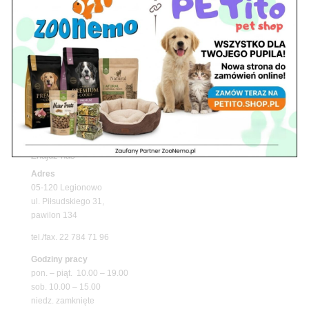
Nowy Dwór Mazowiecki
Z Życia Sklepu
Upały wracają! Zadbaj o komfort swojego pupila
z matami chłodzącymi ZooNemo
Promocje
Petito Pet Shop – Internetowy Sklep Zoologiczny
Online! Wszystko Dla Twojego Pupila | ZooNemo
Z Życia Sklepu
Znajdź nas
Adres
05-120 Legionowo
ul. Piłsudskiego 31,
pawilon 134
tel./fax. 22 784 71 96
Godziny pracy
pon. – piąt. 10.00 – 19.00
sob. 10.00 – 15.00
niedz. zamknięte