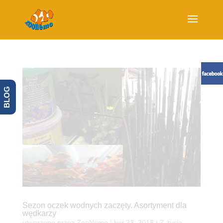
BLOG
Sezon oczek wodnych zaczęty. Asortyment dla
wędkarzy
utworzone przez
ZooNemo
|
kwi 23, 2018
|
Z życia