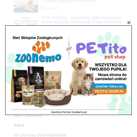
z matami chłodzącymi ZooNemo
Promocje
Petito Pet Shop – Internetowy Sklep Zoologiczny
Online! Wszystko Dla Twojego Pupila | ZooNemo
Z Życia Sklepu
Znajdź nas
Adres
05-120 Legionowo
ul. Piłsudskiego 31,
pawilon 134
tel./fax. 22 784 71 96
Godziny pracy
pon. – piąt. 10.00 – 19.00
sob. 10.00 – 15.00
niedz. zamknięte
Adres
05-100 Nowy Dwór Mazowiecki