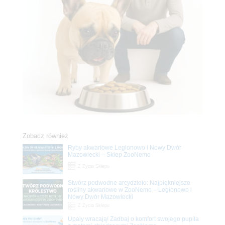
Zobacz również
Ryby akwariowe Legionowo i Nowy Dwór
Mazowiecki – Sklep ZooNemo
Z Życia Sklepu
Stwórz podwodne arcydzieło: Najpiękniejsze
rośliny akwariowe w ZooNemo – Legionowo i
Nowy Dwór Mazowiecki
Z Życia Sklepu
Upały wracają! Zadbaj o komfort swojego pupila