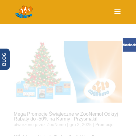
BLOG
Mega Promocje Świąteczne w ZooNemo! Odkryj
Rabaty do -50% na Karmy i Przysmaki!
utworzone przez
ZooNemo
|
gru 2, 2025
|
Promocje