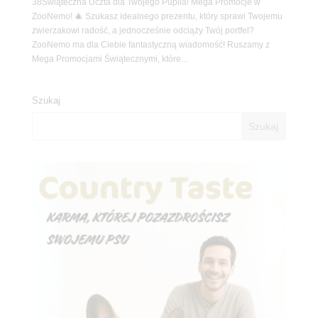
38Świąteczna Uczta dla Twojego Pupila! Mega Promocje w
ZooNemo! 🎄 Szukasz idealnego prezentu, który sprawi Twojemu
zwierzakowi radość, a jednocześnie odciąży Twój portfel?
ZooNemo ma dla Ciebie fantastyczną wiadomość! Ruszamy z
Mega Promocjami Świątecznymi, które...
Szukaj