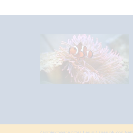
Zaprojektowane przez
LegioBiznes.pl
/
Zoo Ne