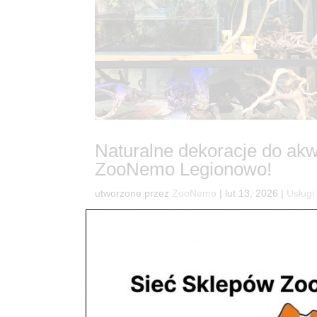
Naturalne dekoracje do ak
ZooNemo Legionowo!
utworzone przez
ZooNemo
|
lut 13, 2026
|
Usługi
31Przenieś kawałek natury do swojego zbiornika!
może budujesz tropikalne terrarium dla swojego 
zadbaliśmy o dostępność najlepszych, w...