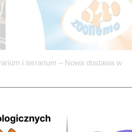
warium i terrarium – Nowa dostawa w
 🌿🐟 Marzysz o akwarium, które wygląda jak wycinek z egzotycznej rze
pupila? W ZooNemo wiemy, że diabeł tkwi w szczegółach, dlatego