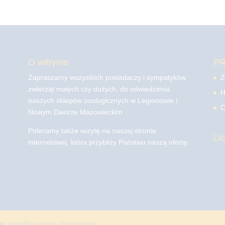
O witrynie
P
Zapraszamy wszystkich posiadaczy i sympatyków
Z
zwierząt małych czy dużych, do odwiedzenia
H
naszych sklepów zoologicznych w Legionowie i
C
Nowym Dworze Mazowieckim
Polecamy także wizytę na naszej stronie
Li
internetowej, która przybliży Państwu naszą ofertę.
mo
wszelkie prawa zastrzeżone