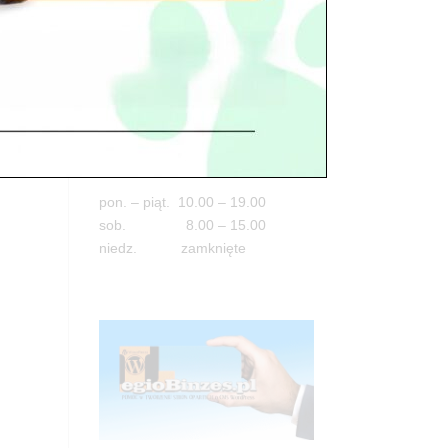
Adres
05-100 Nowy Dwór Mazowiecki
ul. Leśna 2
tel. 503 900 215
Godziny pracy
pon. – piąt. 10.00 – 19.00
sob. 8.00 – 15.00
niedz. zamknięte