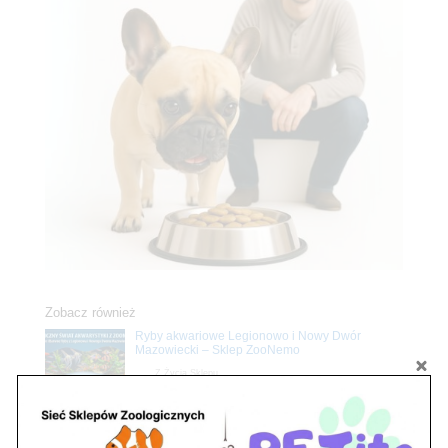
Zobacz również
Ryby akwariowe Legionowo i Nowy Dwór
Mazowiecki – Sklep ZooNemo
Z Życia Sklepu
Stwórz podwodne arcydzieło: Najpiękniejsze
rośliny akwariowe w ZooNemo – Legionowo i
Nowy Dwór Mazowiecki