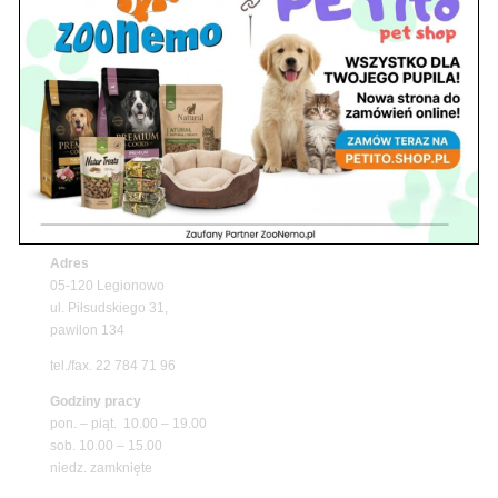
Z Życia Sklepu
Upały wracają! Zadbaj o komfort swojego pupila
z matami chłodzącymi ZooNemo
Promocje
Niedziela handlowa w Zoonemo – Informacja o
godzinach otwarcia
Z Życia Sklepu
Znajdź nas
Adres
05-120 Legionowo
ul. Piłsudskiego 31,
pawilon 134
tel./fax. 22 784 71 96
Godziny pracy
pon. – piąt. 10.00 – 19.00
sob. 10.00 – 15.00
niedz. zamknięte