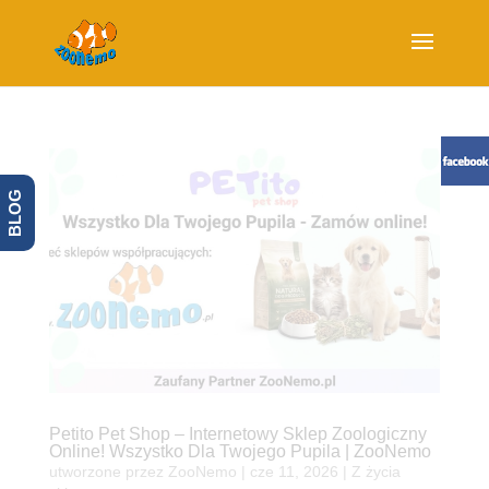
BLOG
Petito Pet Shop – Internetowy Sklep Zoologiczny
Online! Wszystko Dla Twojego Pupila | ZooNemo
utworzone przez
ZooNemo
|
cze 11, 2026
|
Z życia