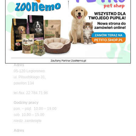
Upały wracają! Zadbaj o komfort swojego pupila
z matami chłodzącymi ZooNemo
Promocje
Petito Pet Shop – Internetowy Sklep Zoologiczny
Online! Wszystko Dla Twojego Pupila | ZooNemo
Z Życia Sklepu
Znajdź nas
Adres
05-120 Legionowo
ul. Piłsudskiego 31,
pawilon 134
tel./fax. 22 784 71 96
Godziny pracy
pon. – piąt. 10.00 – 19.00
sob. 10.00 – 15.00
niedz. zamknięte
Adres