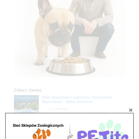
Zobacz również
Ryby akwariowe Legionowo i Nowy Dwór
Mazowiecki – Sklep ZooNemo
Z Życia Sklepu
Stwórz podwodne arcydzieło: Najpiękniejsze
rośliny akwariowe w ZooNemo – Legionowo i
Nowy Dwór Mazowiecki
Z Życia Sklepu