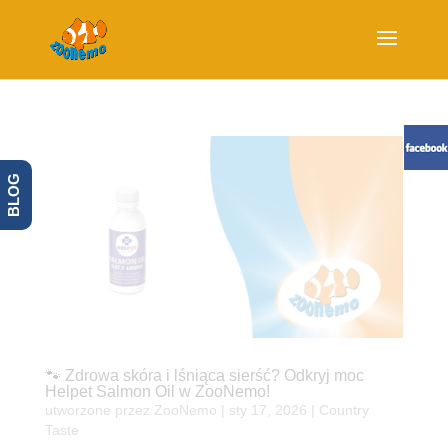
BLOG
🐾 Zdrowa skóra i lśniąca sierść? Odkryj moc
Helpet Salmon Oil w ZooNemo!
utworzone przez
ZooNemo
|
sty 17, 2026
|
Country
Taste