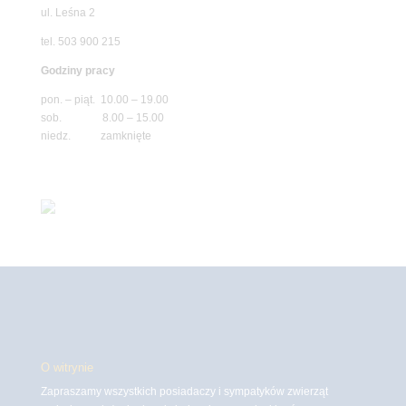
ul. Leśna 2
tel. 503 900 215
Godziny pracy
pon. – piąt. 10.00 – 19.00
sob. 8.00 – 15.00
niedz. zamknięte
O witrynie
Zapraszamy wszystkich posiadaczy i sympatyków zwierząt