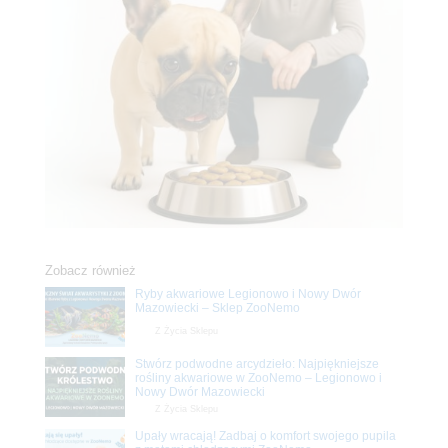
Zobacz również
Ryby akwariowe Legionowo i Nowy Dwór
Mazowiecki – Sklep ZooNemo
Z Życia Sklepu
Stwórz podwodne arcydzieło: Najpiękniejsze
rośliny akwariowe w ZooNemo – Legionowo i
Nowy Dwór Mazowiecki
Z Życia Sklepu
Upały wracają! Zadbaj o komfort swojego pupila