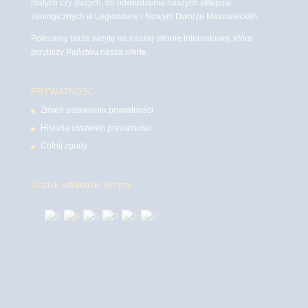
małych czy dużych, do odwiedzenia naszych sklepów
zoologicznych w Legionowie i Nowym Dworze Mazowieckim
Polecamy także wizytę na naszej stronie internetowej, która
przybliży Państwu naszą ofertę.
PRYWATNOŚĆ
Zmień ustawienia prywatności
Historia ustawień prywatności
Cofnij zgody
Licznik odwiedzin witryny