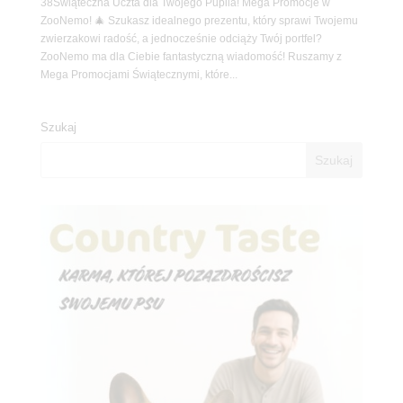
38Świąteczna Uczta dla Twojego Pupila! Mega Promocje w
ZooNemo! 🎄 Szukasz idealnego prezentu, który sprawi Twojemu
zwierzakowi radość, a jednocześnie odciąży Twój portfel?
ZooNemo ma dla Ciebie fantastyczną wiadomość! Ruszamy z
Mega Promocjami Świątecznymi, które...
Szukaj