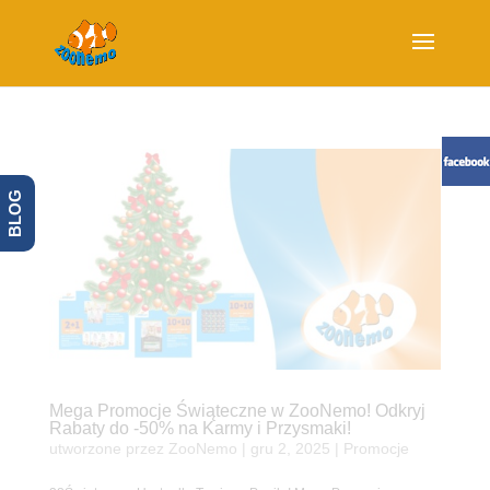
BLOG
Mega Promocje Świąteczne w ZooNemo! Odkryj
Rabaty do -50% na Karmy i Przysmaki!
utworzone przez
ZooNemo
|
gru 2, 2025
|
Promocje