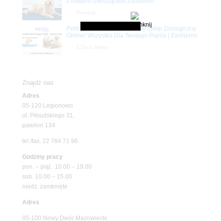
z matami chłodzącymi ZooNemo
Promocje
Petito Pet Shop – Internetowy Sklep Zoologiczny
Online! Wszystko Dla Twojego Pupila | ZooNemo
Z Życia Sklepu
Znajdź nas
Adres
05-120 Legionowo
ul. Piłsudskiego 31,
pawilon 134
tel./fax. 22 784 71 96
Godziny pracy
pon. – piąt. 10.00 – 19.00
sob. 10.00 – 15.00
niedz. zamknięte
Adres
05-100 Nowy Dwór Mazowiecki