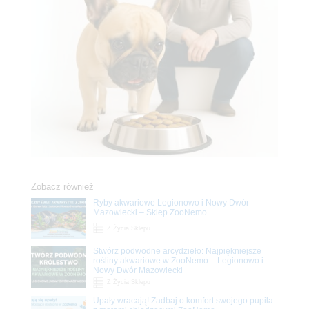
Zobacz również
Ryby akwariowe Legionowo i Nowy Dwór
Mazowiecki – Sklep ZooNemo
Z Życia Sklepu
Stwórz podwodne arcydzieło: Najpiękniejsze
rośliny akwariowe w ZooNemo – Legionowo i
Nowy Dwór Mazowiecki
Z Życia Sklepu
Upały wracają! Zadbaj o komfort swojego pupila