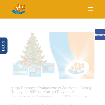
BLOG
Mega Promocje Świąteczne w ZooNemo! Odkryj
Rabaty do -50% na Karmy i Przysmaki!
utworzone przez
ZooNemo
|
gru 2, 2025
|
Promocje