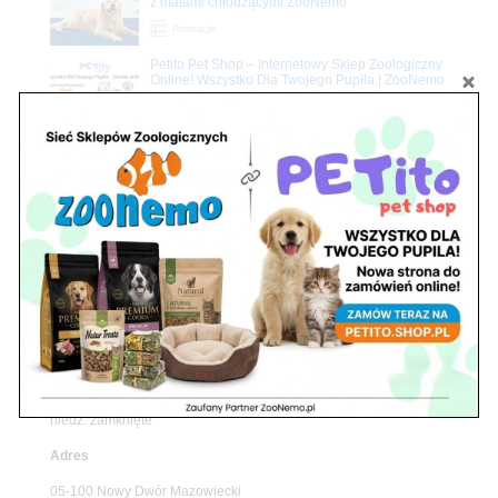
z matami chłodzącymi ZooNemo
Promocje
Petito Pet Shop – Internetowy Sklep Zoologiczny
Online! Wszystko Dla Twojego Pupila | ZooNemo
Z Życia Sklepu
Znajdź nas
Adres
05-120 Legionowo
ul. Piłsudskiego 31,
pawilon 134
tel./fax. 22 784 71 96
Godziny pracy
pon. – piąt. 10.00 – 19.00
sob. 10.00 – 15.00
niedz. zamknięte
Adres
05-100 Nowy Dwór Mazowiecki