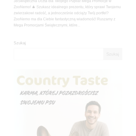
38Świąteczna Uczta dla Twojego Pupila! Mega Promocje w
ZooNemo! 🎄 Szukasz idealnego prezentu, który sprawi Twojemu
zwierzakowi radość, a jednocześnie odciąży Twój portfel?
ZooNemo ma dla Ciebie fantastyczną wiadomość! Ruszamy z
Mega Promocjami Świątecznymi, które...
Szukaj