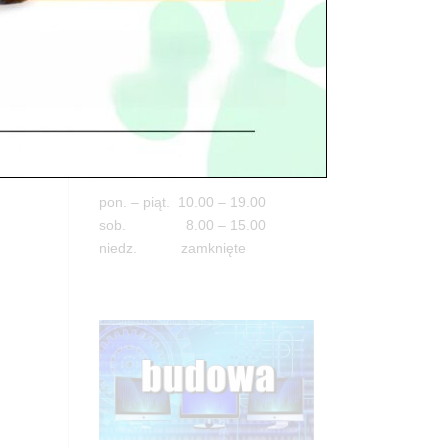
Adres
05-100 Nowy Dwór Mazowiecki
ul. Leśna 2
tel. 503 900 215
Godziny pracy
pon. – piąt. 10.00 – 19.00
sob. 8.00 – 15.00
niedz. zamknięte