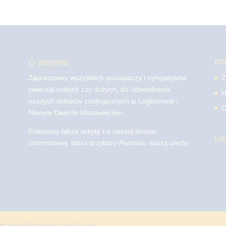
O witrynie
P
Zapraszamy wszystkich posiadaczy i sympatyków
Z
zwierząt małych czy dużych, do odwiedzenia
H
naszych sklepów zoologicznych w Legionowie i
C
Nowym Dworze Mazowieckim
Polecamy także wizytę na naszej stronie
Li
internetowej, która przybliży Państwu naszą ofertę.
mo
wszelkie prawa zastrzeżone