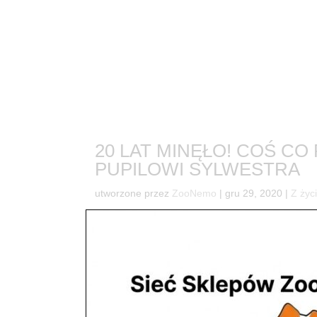
20 LAT MINĘŁO! COŚ 
PUPILOWI SYLWESTRA
utworzone przez
ZooNemo
|
gru 29, 2020
|
Z życ
102W okresie świąt minęło dokładnie DWADZIEŚC
Jestem bardzo szczęśliwy że jest tak jak jest i m
dalszych znajomych . To dzięki...