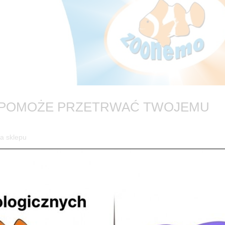
CO POMOŻE PRZETRWAĆ TWOJEMU
ia sklepu
IA LAT jak zacząłem przygodę z prowadzeniem sklepu zoologicznego
am wokół siebie Was Rodzinę , Przyjaciół , współpracowników , bliższych