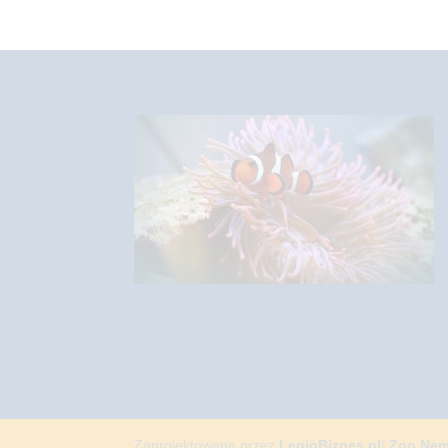
Zaprojektowane przez
LegioBiznes.pl
/
Zoo Ne