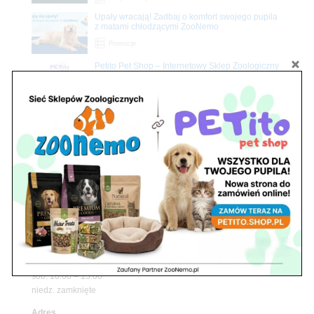
Upały wracają! Zadbaj o komfort swojego pupila
z matami chłodzącymi ZooNemo
Promocje
Petito Pet Shop – Internetowy Sklep Zoologiczny
Online! Wszystko Dla Twojego Pupila | ZooNemo
Z Życia Sklepu
Znajdź nas
Adres
05-120 Legionowo
ul. Piłsudskiego 31,
pawilon 134
tel./fax. 22 784 71 96
Godziny pracy
pon. – piąt. 10.00 – 19.00
sob. 10.00 – 15.00
niedz. zamknięte
Adres