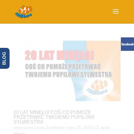
BLOG
20 LAT MINĘŁO! COŚ CO POMOŻE
PRZETRWAĆ TWOJEMU PUPILOWI
SYLWESTRA
utworzone przez
ZooNemo
|
gru 29, 2020
|
Z życia
sklepu