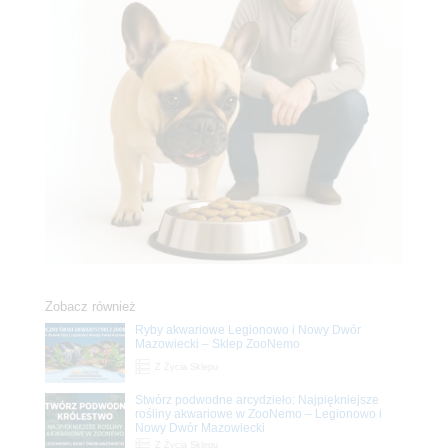
Zobacz również
Ryby akwariowe Legionowo i Nowy Dwór
Mazowiecki – Sklep ZooNemo
Z Życia Sklepu
Stwórz podwodne arcydzieło: Najpiękniejsze
rośliny akwariowe w ZooNemo – Legionowo i
Nowy Dwór Mazowiecki
Z Życia Sklepu