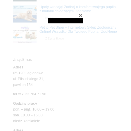
Upały wracają! Zadbaj o komfort swojego pupila
z matami chłodzącymi ZooNemo
Promocje
Petito Pet Shop – Internetowy Sklep Zoologiczny
Online! Wszystko Dla Twojego Pupila | ZooNemo
Z Życia Sklepu
Znajdź nas
Adres
05-120 Legionowo
ul. Piłsudskiego 31,
pawilon 134
tel./fax. 22 784 71 96
Godziny pracy
pon. – piąt. 10.00 – 19.00
sob. 10.00 – 15.00
niedz. zamknięte
Adres