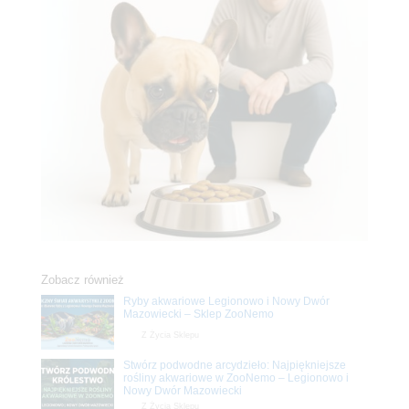
Zobacz również
Ryby akwariowe Legionowo i Nowy Dwór
Mazowiecki – Sklep ZooNemo
Z Życia Sklepu
Stwórz podwodne arcydzieło: Najpiękniejsze
rośliny akwariowe w ZooNemo – Legionowo i
Nowy Dwór Mazowiecki
Z Życia Sklepu