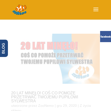
BLOG
20 LAT MINĘŁO! COŚ CO POMOŻE
PRZETRWAĆ TWOJEMU PUPILOWI
SYLWESTRA
utworzone przez
ZooNemo
|
gru 29, 2020
|
Z życia
sklepu