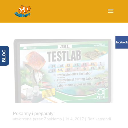
BLOG
Pokarmy i preparaty
utworzone przez
ZooNemo
|
lis 4, 2017
| Bez kategorii