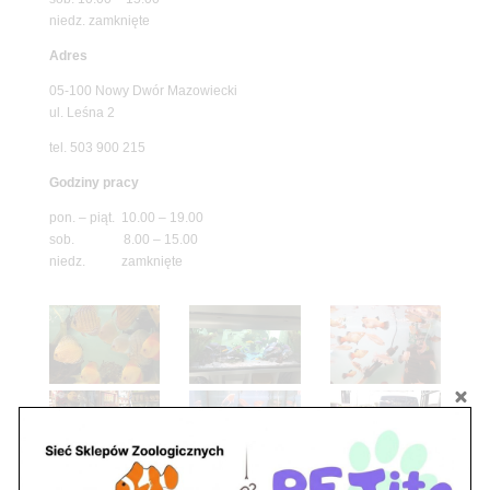
niedz. zamknięte
Adres
05-100 Nowy Dwór Mazowiecki
ul. Leśna 2
tel. 503 900 215
Godziny pracy
pon. – piąt. 10.00 – 19.00
sob. 8.00 – 15.00
niedz. zamknięte