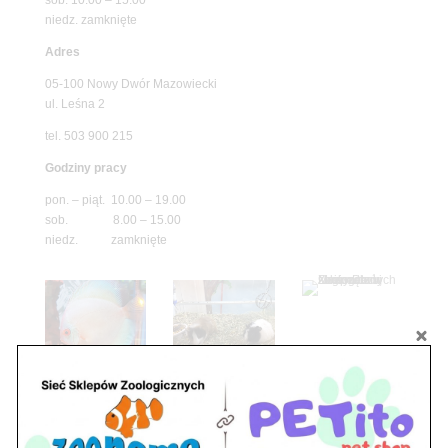
niedz. zamknięte
Adres
05-100 Nowy Dwór Mazowiecki
ul. Leśna 2
tel. 503 900 215
Godziny pracy
pon. – piąt. 10.00 – 19.00
sob. 8.00 – 15.00
niedz. zamknięte