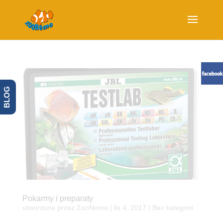
BLOG
Pokarmy i preparaty
utworzone przez
ZooNemo
|
lis 4, 2017
| Bez kategorii