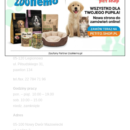
Promocje
Petito Pet Shop – Internetowy Sklep Zoologiczny
Online! Wszystko Dla Twojego Pupila | ZooNemo
Z Życia Sklepu
Znajdź nas
Adres
05-120 Legionowo
ul. Piłsudskiego 31,
pawilon 134
tel./fax. 22 784 71 96
Godziny pracy
pon. – piąt. 10.00 – 19.00
sob. 10.00 – 15.00
niedz. zamknięte
Adres
05-100 Nowy Dwór Mazowiecki