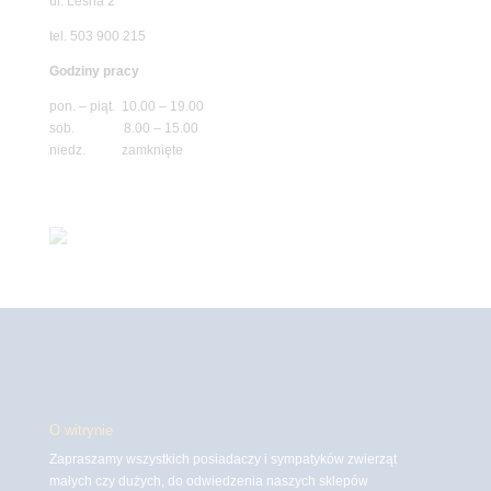
ul. Leśna 2
tel. 503 900 215
Godziny pracy
pon. – piąt. 10.00 – 19.00
sob. 8.00 – 15.00
niedz. zamknięte
O witrynie
Zapraszamy wszystkich posiadaczy i sympatyków zwierząt
małych czy dużych, do odwiedzenia naszych sklepów