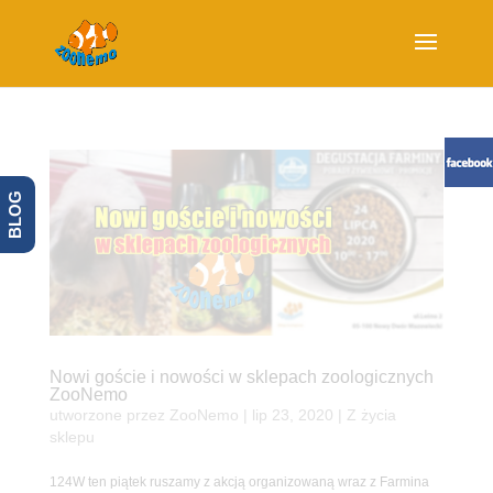
BLOG
Nowi goście i nowości w sklepach zoologicznych
ZooNemo
utworzone przez
ZooNemo
|
lip 23, 2020
|
Z życia
sklepu
124W ten piątek ruszamy z akcją organizowaną wraz z Farmina