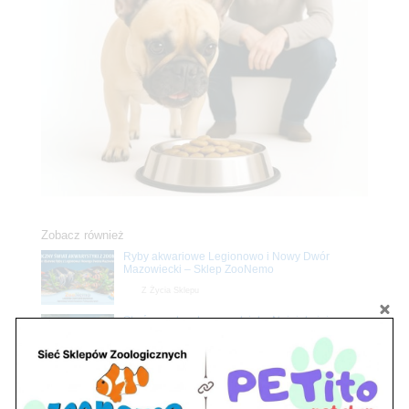
Zobacz również
Ryby akwariowe Legionowo i Nowy Dwór
Mazowiecki – Sklep ZooNemo
Z Życia Sklepu
Stwórz podwodne arcydzieło: Najpiękniejsze
rośliny akwariowe w ZooNemo – Legionowo i
Nowy Dwór Mazowiecki
Z Życia Sklepu
Upały wracają! Zadbaj o komfort swojego pupila
z matami chłodzącymi ZooNemo