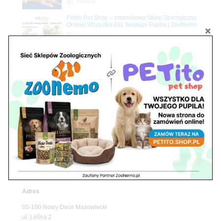
Promocje
Petito Pet Shop – Internetowy Sklep Zoologiczny
Online! Wszystko Dla Twojego Pupila | ZooNemo
Z Życia Sklepu
Znajdź nas
Adres
05-120 Legionowo
ul. Piłsudskiego 31,
pawilon 134
tel./fax. 22 784 71 96
Godziny pracy
pon. – piąt. 10.00 – 19.00
sob. 10.00 – 15.00
niedz. zamknięte
Adres
05-100 Nowy Dwór Mazowiecki
ul. Leśna 2