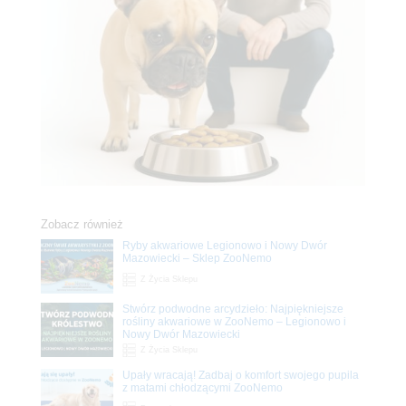
Zobacz również
Ryby akwariowe Legionowo i Nowy Dwór
Mazowiecki – Sklep ZooNemo
Z Życia Sklepu
Stwórz podwodne arcydzieło: Najpiękniejsze
rośliny akwariowe w ZooNemo – Legionowo i
Nowy Dwór Mazowiecki
Z Życia Sklepu
Upały wracają! Zadbaj o komfort swojego pupila
z matami chłodzącymi ZooNemo