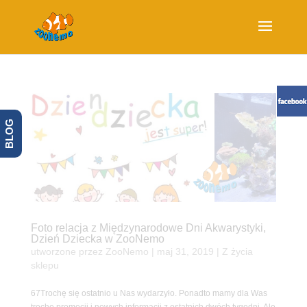
BLOG
Foto relacja z Międzynarodowe Dni Akwarystyki,
Dzień Dziecka w ZooNemo
utworzone przez
ZooNemo
|
maj 31, 2019
|
Z życia
sklepu
67Trochę się ostatnio u Nas wydarzyło. Ponadto mamy dla Was
trochę promocji i nowych informacji z ostatnich dwóch tygodni. Ale