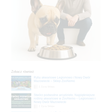
Zobacz również
Ryby akwariowe Legionowo i Nowy Dwór
Mazowiecki – Sklep ZooNemo
Z Życia Sklepu
Stwórz podwodne arcydzieło: Najpiękniejsze
rośliny akwariowe w ZooNemo – Legionowo i
Nowy Dwór Mazowiecki
Z Życia Sklepu