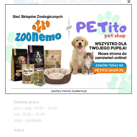
Upały wracają! Zadbaj o komfort swojego pupila
z matami chłodzącymi ZooNemo
Promocje
Petito Pet Shop – Internetowy Sklep Zoologiczny
Online! Wszystko Dla Twojego Pupila | ZooNemo
Z Życia Sklepu
Znajdź nas
Adres
05-120 Legionowo
ul. Piłsudskiego 31,
pawilon 134
tel./fax. 22 784 71 96
Godziny pracy
pon. – piąt. 10.00 – 19.00
sob. 10.00 – 15.00
niedz. zamknięte
Adres