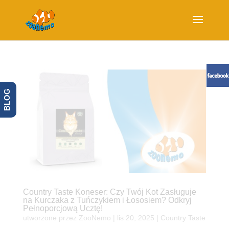
BLOG
Country Taste Koneser: Czy Twój Kot Zasługuje
na Kurczaka z Tuńczykiem i Łososiem? Odkryj
Pełnoporcjową Ucztę!
utworzone przez
ZooNemo
|
lis 20, 2025
|
Country Taste