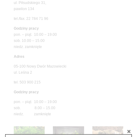
ul. Piłsudskiego 31,
pawilon 134
tel./fax. 22 784 71 96
Godziny pracy
pon. – piąt. 10.00 – 19.00
sob. 10.00 – 15.00
niedz. zamknięte
Adres
05-100 Nowy Dwór Mazowiecki
ul. Leśna 2
tel. 503 900 215
Godziny pracy
pon. – piąt. 10.00 – 19.00
sob. 8.00 – 15.00
niedz. zamknięte