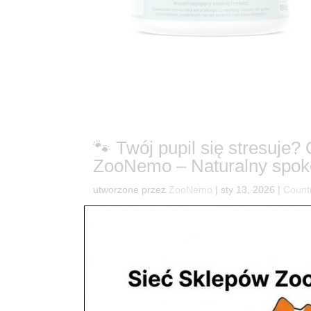
🐾 Twój pupil się stresuje
ZooNemo – Naturalny spok
utworzone przez
ZooNemo
|
sty 13, 2026
|
Count
6Burza, wizyta u weterynarza, a może lęk separac
W ZooNemo wiemy, że szczęśliwy zwierzak to spo
przełom w naturalnej suplementacji...