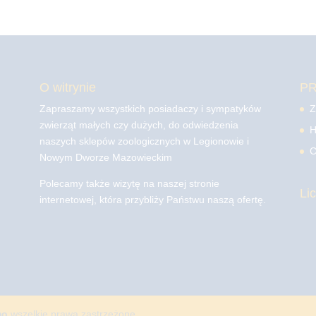
O witrynie
P
Zapraszamy wszystkich posiadaczy i sympatyków
Z
zwierząt małych czy dużych, do odwiedzenia
H
naszych sklepów zoologicznych w Legionowie i
C
Nowym Dworze Mazowieckim
Polecamy także wizytę na naszej stronie
Li
internetowej, która przybliży Państwu naszą ofertę.
mo
wszelkie prawa zastrzeżone