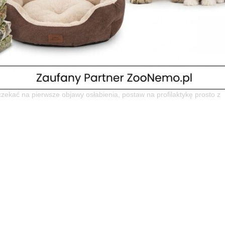
uralna tarcza dla Twojego pupila w
 Taste
uralnie! 🐾🛡️ Czy wiesz, że silna odporność to fundament długiego i
zekać na pierwsze objawy osłabienia, postaw na profilaktykę prosto z