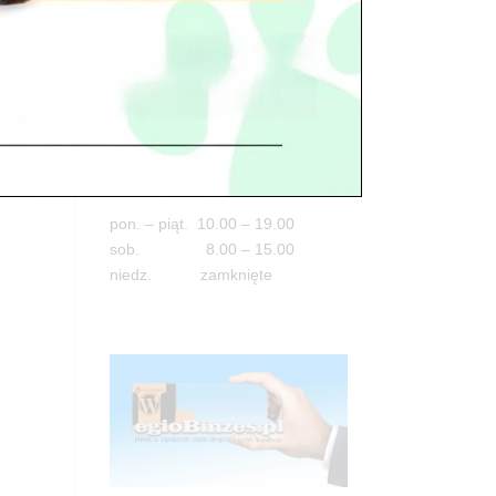
Adres
05-100 Nowy Dwór Mazowiecki
ul. Leśna 2
tel. 503 900 215
Godziny pracy
pon. – piąt. 10.00 – 19.00
sob. 8.00 – 15.00
niedz. zamknięte