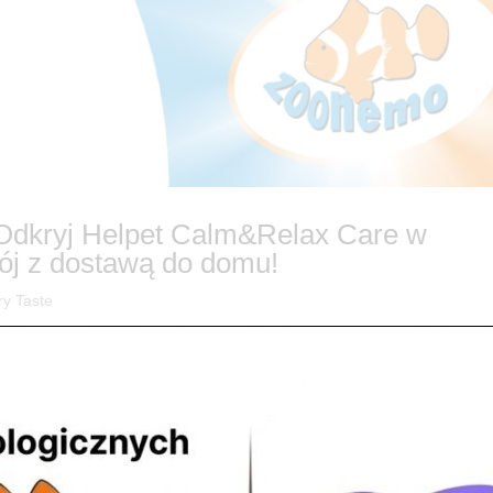
? Odkryj Helpet Calm&Relax Care w
ój z dostawą do domu!
ry Taste
yjny? 🐶🐱 Nie pozwól, by stres przejął kontrolę nad życiem Twojego p
kojny zwierzak. Dlatego do naszej oferty wprowadziliśmy prawdziwy