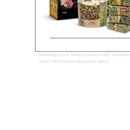
Helpet Immunity Care – Nat
ZooNemo!
utworzone przez
ZooNemo
|
sty 9, 2026
|
Country
6Twój pupiel zasługuje na najlepszą ochronę – nat
radosnego życia Twojego psa lub kota? Zamiast c
natury! W ZooNemo doskonale wiemy,...