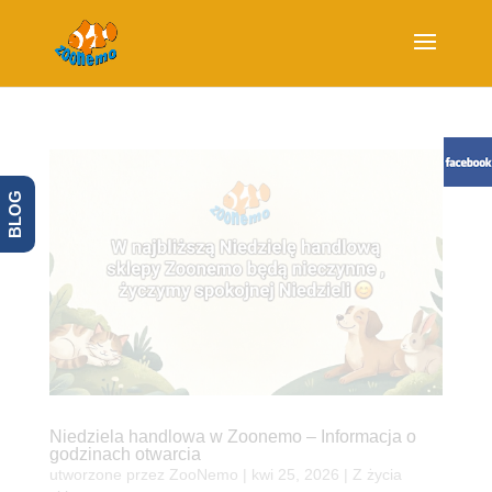
BLOG
Niedziela handlowa w Zoonemo – Informacja o
godzinach otwarcia
utworzone przez
ZooNemo
|
kwi 25, 2026
|
Z życia