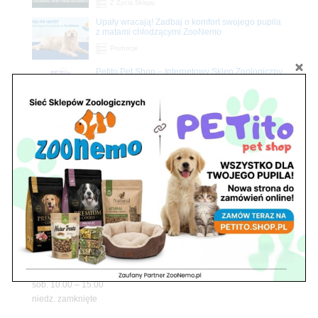
Z Życia Sklepu
Upały wracają! Zadbaj o komfort swojego pupila
z matami chłodzącymi ZooNemo
Promocje
Petito Pet Shop – Internetowy Sklep Zoologiczny
Online! Wszystko Dla Twojego Pupila | ZooNemo
Z Życia Sklepu
Znajdź nas
Adres
05-120 Legionowo
ul. Piłsudskiego 31,
pawilon 134
tel./fax. 22 784 71 96
Godziny pracy
pon. – piąt. 10.00 – 19.00
sob. 10.00 – 15.00
niedz. zamknięte