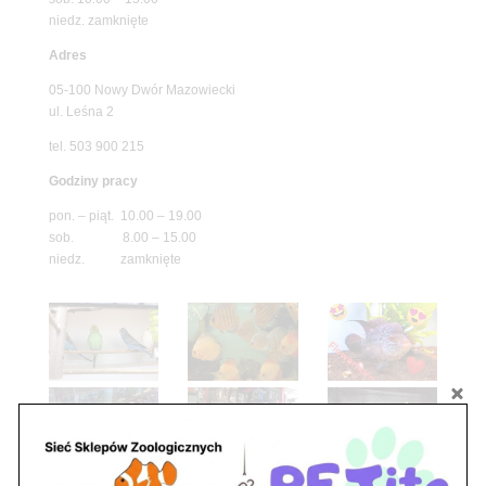
niedz. zamknięte
Adres
05-100 Nowy Dwór Mazowiecki
ul. Leśna 2
tel. 503 900 215
Godziny pracy
pon. – piąt. 10.00 – 19.00
sob. 8.00 – 15.00
niedz. zamknięte