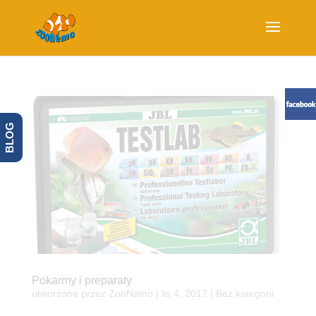
BLOG
Pokarmy i preparaty
utworzone przez
ZooNemo
|
lis 4, 2017
| Bez kategorii