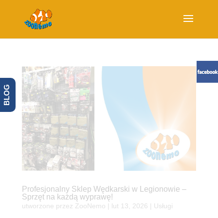
BLOG
Profesjonalny Sklep Wędkarski w Legionowie –
Sprzęt na każdą wyprawę!
utworzone przez
ZooNemo
|
lut 13, 2026
|
Usługi