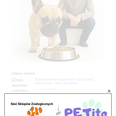
Zobacz również
Ryby akwariowe Legionowo i Nowy Dwór
Mazowiecki – Sklep ZooNemo
Z Życia Sklepu
Stwórz podwodne arcydzieło: Najpiękniejsze
rośliny akwariowe w ZooNemo – Legionowo i
Nowy Dwór Mazowiecki
Z Życia Sklepu