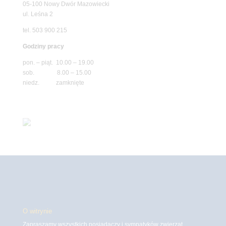
05-100 Nowy Dwór Mazowiecki
ul. Leśna 2
tel. 503 900 215
Godziny pracy
pon. – piąt. 10.00 – 19.00
sob. 8.00 – 15.00
niedz. zamknięte
O witrynie
Zapraszamy wszystkich posiadaczy i sympatyków zwierząt