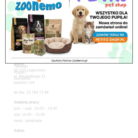
Upały wracają! Zadbaj o komfort swojego pupila
z matami chłodzącymi ZooNemo
Promocje
Petito Pet Shop – Internetowy Sklep Zoologiczny
Online! Wszystko Dla Twojego Pupila | ZooNemo
Z Życia Sklepu
Znajdź nas
Adres
05-120 Legionowo
ul. Piłsudskiego 31,
pawilon 134
tel./fax. 22 784 71 96
Godziny pracy
pon. – piąt. 10.00 – 19.00
sob. 10.00 – 15.00
niedz. zamknięte
Adres