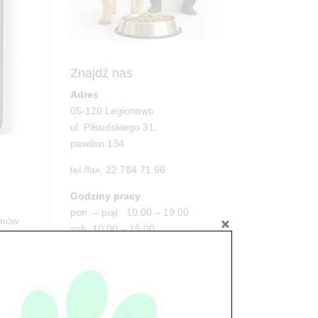
Znajdź nas
Adres
05-120 Legionowo
ul. Piłsudskiego 31,
pawilon 134
tel./fax. 22 784 71 96
Godziny pracy
pon. – piąt. 10.00 – 19.00
rmów
sob. 10.00 – 15.00
.
niedz. zamknięte
Adres
05-100 Nowy Dwór Mazowiecki
ul. Leśna 2