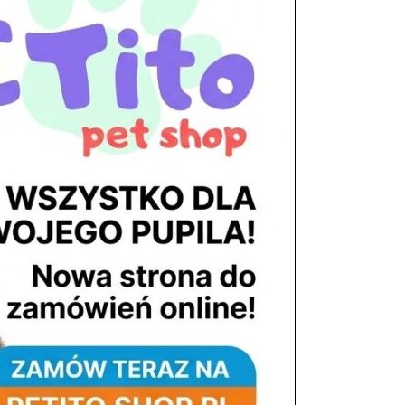
tel. 503 900 215
Godziny pracy
pon. – piąt. 10.00 – 19.00
sob. 8.00 – 15.00
niedz. zamknięte