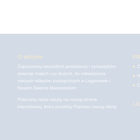
O witrynie
P
Zapraszamy wszystkich posiadaczy i sympatyków
Z
zwierząt małych czy dużych, do odwiedzenia
H
naszych sklepów zoologicznych w Legionowie i
C
Nowym Dworze Mazowieckim
Polecamy także wizytę na naszej stronie
Li
internetowej, która przybliży Państwu naszą ofertę.