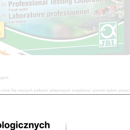
gorii
 Inne Na naszych półkach sklepowych znajdziesz szeroki wybór poka
potrzebnych do utrzymania odpowiednich warunków wody w akwarium...