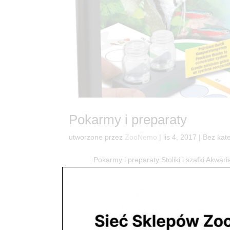
Pokarmy i preparaty
utworzone przez
ZooNemo
|
lis 4, 2017
| Bez kate
Pokarmy i preparaty Stoliki i szafki Akwaria
dla Twoich rybek oraz szereg uzdatniaczy wody 