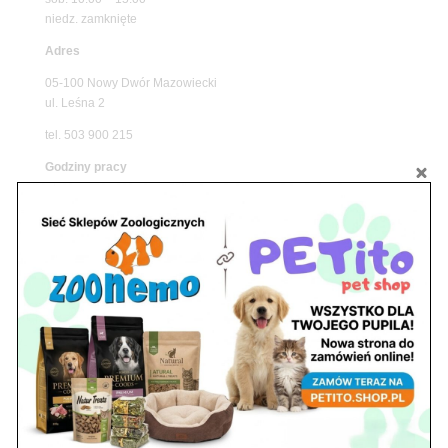
niedz. zamknięte
Adres
05-100 Nowy Dwór Mazowiecki
ul. Leśna 2
tel. 503 900 215
Godziny pracy
pon. – piąt. 10.00 – 19.00
sob. 8.00 – 15.00
niedz. zamknięte