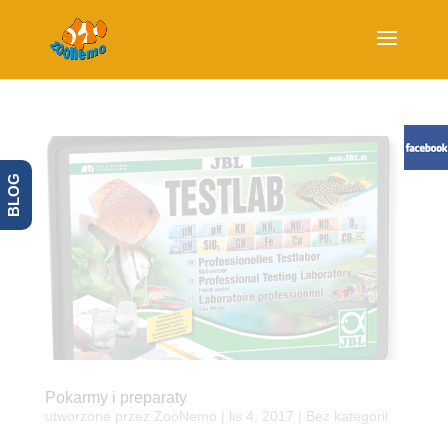
BLOG
Pokarmy i preparaty
utworzone przez
ZooNemo
|
lis 4, 2017
| Bez kategorii