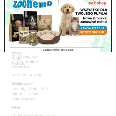
z matami chłodzącymi ZooNemo
Promocje
Petito Pet Shop – Internetowy Sklep Zoologiczny
Online! Wszystko Dla Twojego Pupila | ZooNemo
Z Życia Sklepu
Znajdź nas
Adres
05-120 Legionowo
ul. Piłsudskiego 31,
pawilon 134
tel./fax. 22 784 71 96
Godziny pracy
pon. – piąt. 10.00 – 19.00
sob. 10.00 – 15.00
niedz. zamknięte
Adres
05-100 Nowy Dwór Mazowiecki