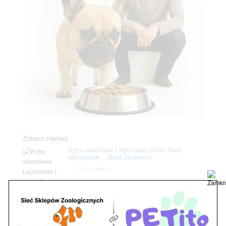
Zobacz również
Ryby akwariowe Legionowo i Nowy Dwór
Mazowiecki – Sklep ZooNemo
Z Życia Sklepu
Stwórz podwodne arcydzieło: Najpiękniejsze
rośliny akwariowe w ZooNemo – Legionowo i
Nowy Dwór Mazowiecki
Z Życia Sklepu
Upały wracają! Zadbaj o komfort swojego pupila