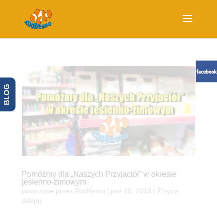
BLOG
Pomóżmy dla „Naszych Przyjaciół” w okresie
jesienno-zimowym
utworzone przez
ZooNemo
|
paź 10, 2019
|
Z życia
sklepu