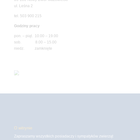
ul. Leśna 2
tel. 503 900 215
Godziny pracy
pon. – piąt. 10.00 – 19.00
sob. 8.00 – 15.00
niedz. zamknięte
O witrynie
Zapraszamy wszystkich posiadaczy i sympatyków zwierząt