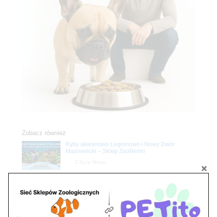
Zobacz również
Ryby akwariowe Legionowo i Nowy Dwór
Mazowiecki – Sklep ZooNemo
Z Życia Sklepu
Stwórz podwodne arcydzieło: Najpiękniejsze
rośliny akwariowe w ZooNemo – Legionowo i
Nowy Dwór Mazowiecki
Z Życia Sklepu
Upały wracają! Zadbaj o komfort swojego pupila