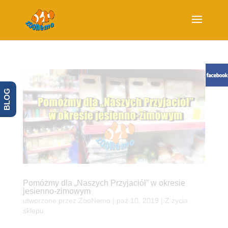
BLOG
Pomóżmy dla „Naszych Przyjaciół” w okresie
jesienno-zimowym
utworzone przez
ZooNemo
|
paź 10, 2019
|
Z życia
sklepu