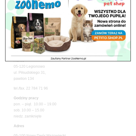
z matami chłodzącymi ZooNemo
Promocje
Petito Pet Shop – Internetowy Sklep Zoologiczny
Online! Wszystko Dla Twojego Pupila | ZooNemo
Z Życia Sklepu
Znajdź nas
Adres
05-120 Legionowo
ul. Piłsudskiego 31,
pawilon 134
tel./fax. 22 784 71 96
Godziny pracy
pon. – piąt. 10.00 – 19.00
sob. 10.00 – 15.00
niedz. zamknięte
Adres
05-100 Nowy Dwór Mazowiecki