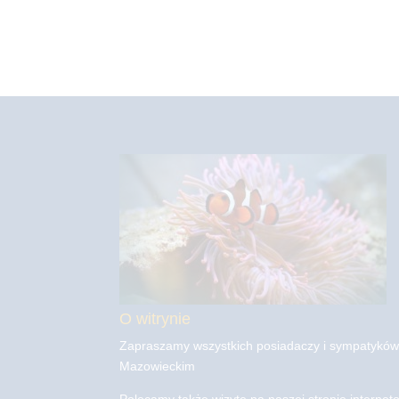
O witrynie
Zapraszamy wszystkich posiadaczy i sympatyków
Mazowieckim
Polecamy także wizytę na naszej stronie interneto