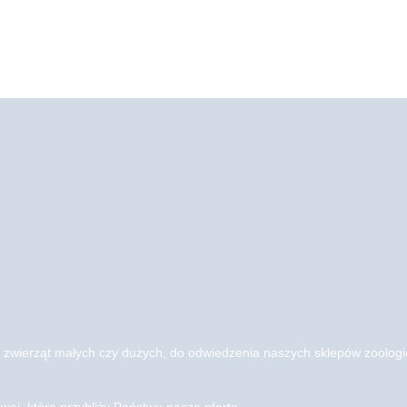
 zwierząt małych czy dużych, do odwiedzenia naszych sklepów zoolo
wej, która przybliży Państwu naszą ofertę.