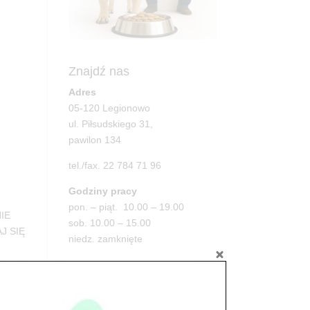
Znajdź nas
Adres
05-120 Legionowo
ul. Piłsudskiego 31,
pawilon 134
tel./fax. 22 784 71 96
Godziny pracy
pon. – piąt. 10.00 – 19.00
IE
sob. 10.00 – 15.00
J SIĘ
niedz. zamknięte
Adres
05-100 Nowy Dwór Mazowiecki
ul. Leśna 2