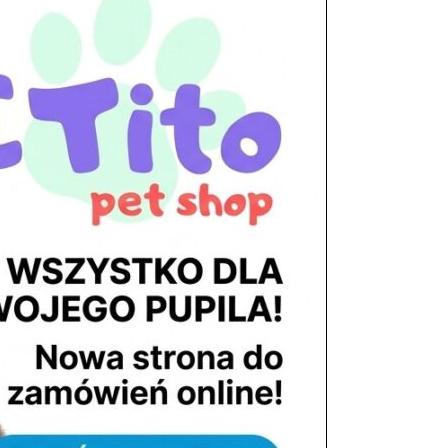
tel. 503 900 215
Godziny pracy
pon. – piąt. 10.00 – 19.00
sob. 8.00 – 15.00
niedz. zamknięte