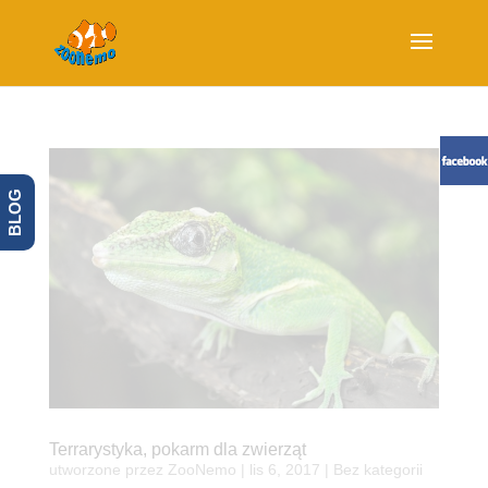
BLOG
Terrarystyka, pokarm dla zwierząt
utworzone przez
ZooNemo
|
lis 6, 2017
| Bez kategorii