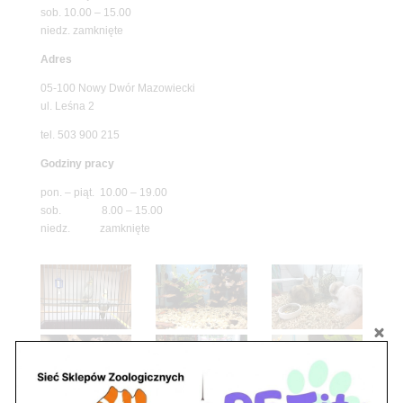
sob. 10.00 – 15.00
niedz. zamknięte
Adres
05-100 Nowy Dwór Mazowiecki
ul. Leśna 2
tel. 503 900 215
Godziny pracy
pon. – piąt. 10.00 – 19.00
sob. 8.00 – 15.00
niedz. zamknięte