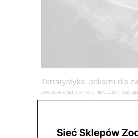
Terrarystyka, pokarm dla z
utworzone przez
ZooNemo
|
lis 6, 2017
| Bez kate
Pokarm dla gadów, płazów – terrarium Wypo
Mazowieckim kupisz każdy rodzaj pokarmu dla Tw