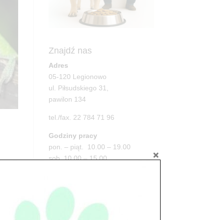
Znajdź nas
Adres
05-120 Legionowo
ul. Piłsudskiego 31,
pawilon 134
tel./fax. 22 784 71 96
Godziny pracy
pon. – piąt. 10.00 – 19.00
sob. 10.00 – 15.00
niedz. zamknięte
Adres
05-100 Nowy Dwór Mazowiecki
ul. Leśna 2