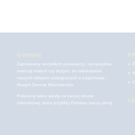
O witrynie
P
Zapraszamy wszystkich posiadaczy i sympatyków
Z
zwierząt małych czy dużych, do odwiedzenia
H
naszych sklepów zoologicznych w Legionowie i
C
Nowym Dworze Mazowieckim
Polecamy także wizytę na naszej stronie
Li
internetowej, która przybliży Państwu naszą ofertę.