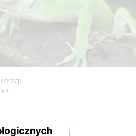
wierząt
gorii
sażenie W sklepach ZooNemo w Legionowie oraz Nowym Dworze
ojego pupila. CALCILUniwersalny pokarm w paluszkach dla żółwia...