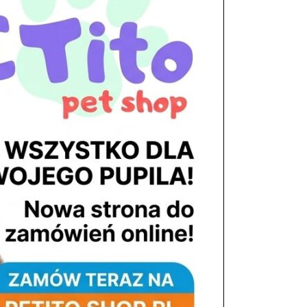
tel. 503 900 215
Godziny pracy
pon. – piąt. 10.00 – 19.00
sob. 8.00 – 15.00
niedz. zamknięte