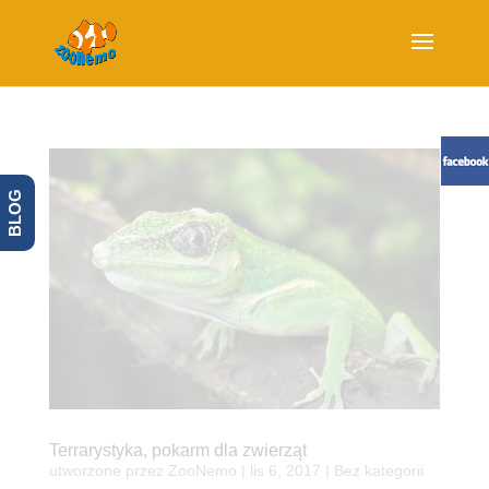
BLOG
Terrarystyka, pokarm dla zwierząt
utworzone przez
ZooNemo
|
lis 6, 2017
| Bez kategorii