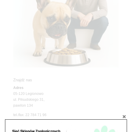
Znajdź nas
Adres
05-120 Legionowo
ul. Piłsudskiego 31,
pawilon 134
tel./fax. 22 784 71 96
Godziny pracy
pon. – piąt. 10.00 – 19.00