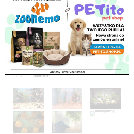
sob. 10.00 – 15.00
niedz. zamknięte
Adres
05-100 Nowy Dwór Mazowiecki
ul. Leśna 2
tel. 503 900 215
Godziny pracy
pon. – piąt. 10.00 – 19.00
sob. 8.00 – 15.00
niedz. zamknięte