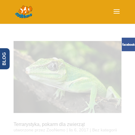
BLOG
Terrarystyka, pokarm dla zwierząt
utworzone przez
ZooNemo
|
lis 6, 2017
| Bez kategorii