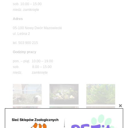
sob. 10.00 – 15.00
niedz. zamknięte
Adres
05-100 Nowy Dwór Mazowiecki
ul. Leśna 2
tel. 503 900 215
Godziny pracy
pon. – piąt. 10.00 – 19.00
sob. 8.00 – 15.00
niedz. zamknięte