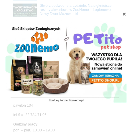
Stwórz podwodne arcydzieło: Najpiękniejsze
rośliny akwariowe w ZooNemo – Legionowo i
Nowy Dwór Mazowiecki
Z Życia Sklepu
Upały wracają! Zadbaj o komfort swojego pupila
z matami chłodzącymi ZooNemo
Promocje
Petito Pet Shop – Internetowy Sklep Zoologiczny
Online! Wszystko Dla Twojego Pupila | ZooNemo
Z Życia Sklepu
Znajdź nas
Adres
05-120 Legionowo
ul. Piłsudskiego 31,
pawilon 134
tel./fax. 22 784 71 96
Godziny pracy
pon. – piąt. 10.00 – 19.00