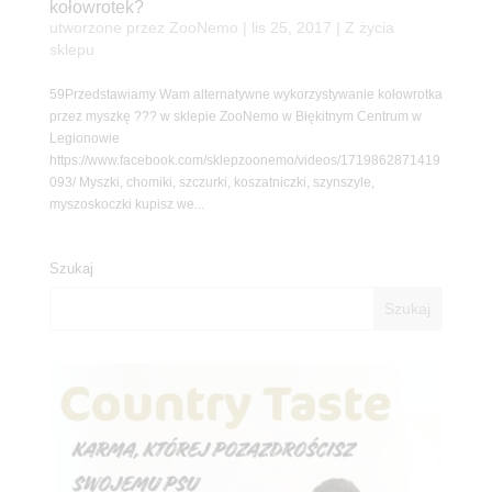
kołowrotek?
utworzone przez
ZooNemo
|
lis 25, 2017
|
Z życia
sklepu
59Przedstawiamy Wam alternatywne wykorzystywanie kołowrotka
przez myszkę ??? w sklepie ZooNemo w Błękitnym Centrum w
Legionowie
https://www.facebook.com/sklepzoonemo/videos/1719862871419
093/ Myszki, chomiki, szczurki, koszatniczki, szynszyle,
myszoskoczki kupisz we...
Szukaj