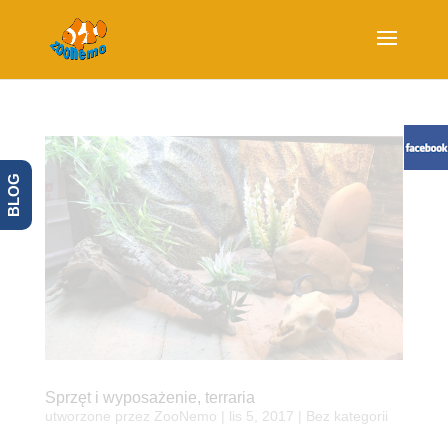
BLOG
Sprzęt i wyposażenie, terraria
utworzone przez
ZooNemo
|
lis 5, 2017
| Bez kategorii