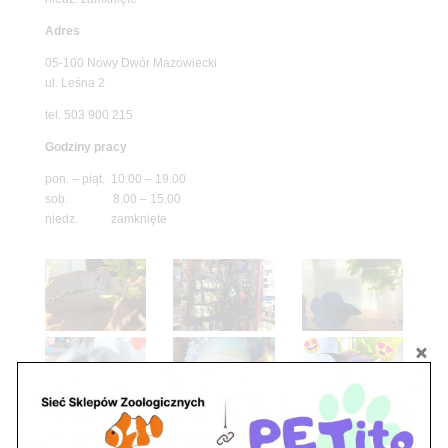
Adres
05-100 Nowy Dwór Mazowiecki
ul. Leśna 2
tel. 503 900 215
Godziny pracy
pon. – piąt. 10.00 – 19.00
sob. 8.00 – 15.00
niedz. zamknięte