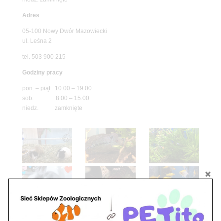
Adres
05-100 Nowy Dwór Mazowiecki
ul. Leśna 2
tel. 503 900 215
Godziny pracy
pon. – piąt. 10.00 – 19.00
sob. 8.00 – 15.00
niedz. zamknięte