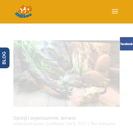
BLOG
Sprzęt i wyposażenie, terraria
utworzone przez
ZooNemo
|
lis 5, 2017
| Bez kategorii