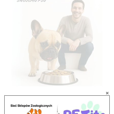
Znajdź nas
Adres
05-120 Legionowo
ul. Piłsudskiego 31,