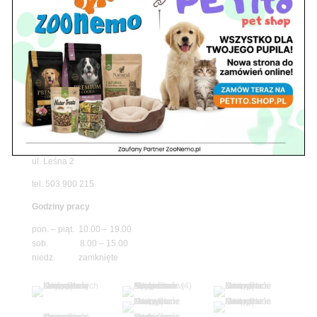
pawilon 134
tel./fax. 22 784 71 96
Godziny pracy
pon. – piąt. 10.00 – 19.00
sob. 10.00 – 15.00
niedz. zamknięte
Adres
05-100 Nowy Dwór Mazowiecki
ul. Leśna 2
tel. 503 900 215
Godziny pracy
pon. – piąt. 10.00 – 19.00
sob. 8.00 – 15.00
niedz. zamknięte