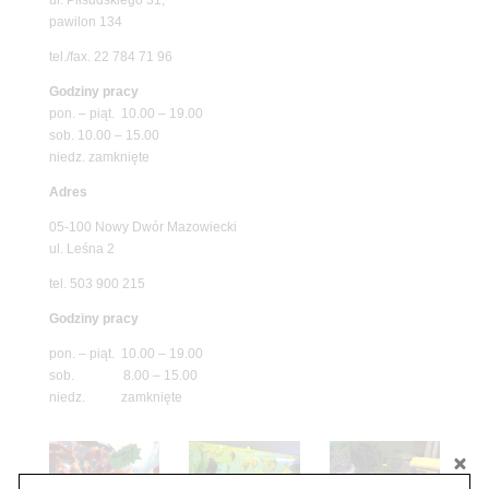
pawilon 134
tel./fax. 22 784 71 96
Godziny pracy
pon. – piąt. 10.00 – 19.00
sob. 10.00 – 15.00
niedz. zamknięte
Adres
05-100 Nowy Dwór Mazowiecki
ul. Leśna 2
tel. 503 900 215
Godziny pracy
pon. – piąt. 10.00 – 19.00
sob. 8.00 – 15.00
niedz. zamknięte