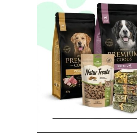
Podłoża, tła, ozdoby, kamie
utworzone przez
ZooNemo
|
lis 5, 2017
| Bez kate
Inne Akwaria > PODŁOŻA> TŁA> OZDOBY> KA
mały około 40 cm Okręt około 80 cm Statek dwuc