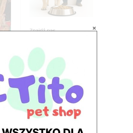
Znajdź nas
Adres
05-120 Legionowo
ul. Piłsudskiego 31,
pawilon 134
tel./fax. 22 784 71 96
Godziny pracy
pon. – piąt. 10.00 – 19.00
sob. 10.00 – 15.00
niedz. zamknięte
Adres
05-100 Nowy Dwór Mazowiecki
ul. Leśna 2