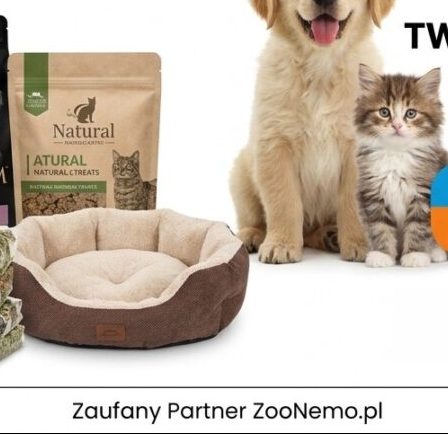
nie, korzenie
gorii
MIENIE> KORZENIE Statek dwuczęściowy ponad 1m długości St
zęściowy około 80 cm Oferujemy tła do akwariów wewnętrzne...