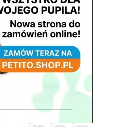
tel. 503 900 215
Godziny pracy
pon. – piąt. 10.00 – 19.00
sob. 8.00 – 15.00
atek
niedz. zamknięte