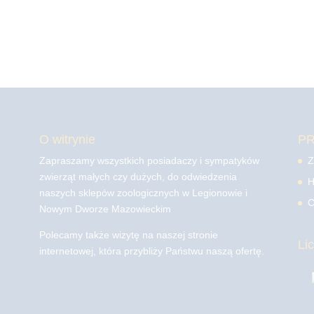
O witrynie
P
Zapraszamy wszystkich posiadaczy i sympatyków
Z
zwierząt małych czy dużych, do odwiedzenia
H
naszych sklepów zoologicznych w Legionowie i
C
Nowym Dworze Mazowieckim
Polecamy także wizytę na naszej stronie
Li
internetowej, która przybliży Państwu naszą ofertę.