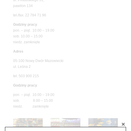
pawilon 134
tel./fax. 22 784 71 96
Godziny pracy
pon. – piąt. 10.00 – 19.00
sob. 10.00 – 15.00
niedz. zamknięte
Adres
05-100 Nowy Dwór Mazowiecki
ul. Leśna 2
tel. 503 900 215
Godziny pracy
pon. – piąt. 10.00 – 19.00
sob. 8.00 – 15.00
niedz. zamknięte