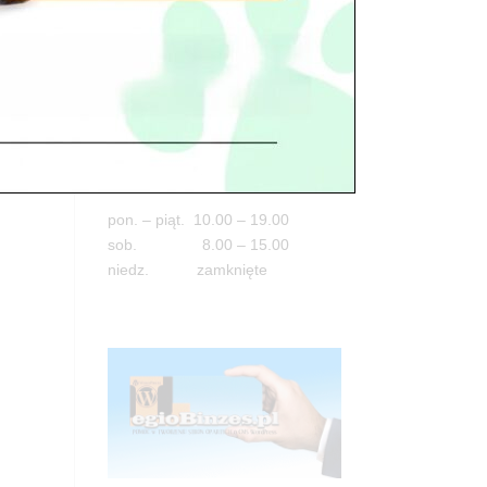
Adres
05-100 Nowy Dwór Mazowiecki
ul. Leśna 2
tel. 503 900 215
Godziny pracy
pon. – piąt. 10.00 – 19.00
sob. 8.00 – 15.00
niedz. zamknięte