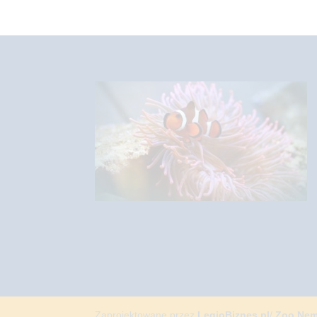
Zaprojektowane przez
LegioBiznes.pl
/
Zoo Ne