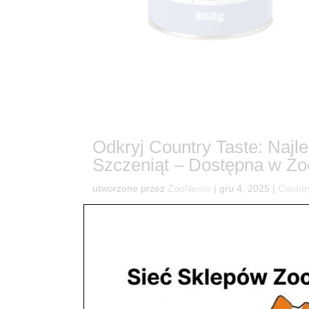
Odkryj Country Taste: Naj
Szczeniąt – Dostępna w 
utworzone przez
ZooNemo
|
gru 4, 2025
|
Countr
9Odkryj Country Taste: Najlepsza Mokra Karma 
jest start? Wybierz idealną karmę dla Twojego s
wzrostu i rozwoju, który wymaga...