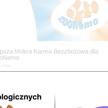
lepsza Mokra Karma Bezzbożowa dla
ZooNemo
y Taste
Bezzbożowa dla Szczeniąt – Dostępna w ZooNemo! 🐕 Czy wiesz, jak w
zczeniaka! Pierwsze miesiące życia Twojego pupila to czas intensywneg