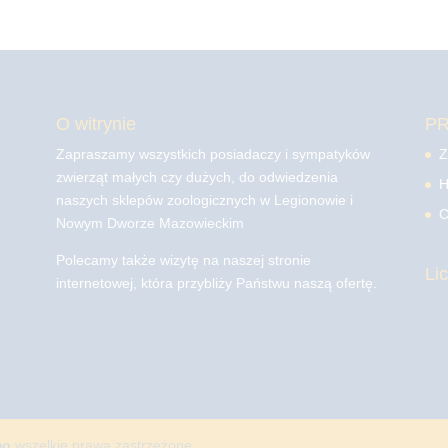
O witrynie
P
Zapraszamy wszystkich posiadaczy i sympatyków
Z
zwierząt małych czy dużych, do odwiedzenia
H
naszych sklepów zoologicznych w Legionowie i
C
Nowym Dworze Mazowieckim
Polecamy także wizytę na naszej stronie
Li
internetowej, która przybliży Państwu naszą ofertę.
mo
wszelkie prawa zastrzeżone