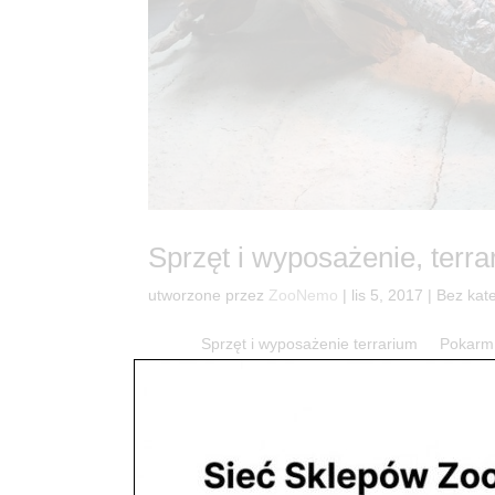
Sprzęt i wyposażenie, terra
utworzone przez
ZooNemo
|
lis 5, 2017
| Bez kate
Sprzęt i wyposażenie terrarium Pokarm Te
Terrarium z Anolisem urządzone na miejsc