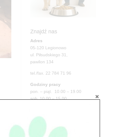
Znajdź nas
Adres
05-120 Legionowo
ul. Piłsudskiego 31,
pawilon 134
tel./fax. 22 784 71 96
Godziny pracy
pon. – piąt. 10.00 – 19.00
sob. 10.00 – 15.00
niedz. zamknięte
Adres
05-100 Nowy Dwór Mazowiecki
ul. Leśna 2