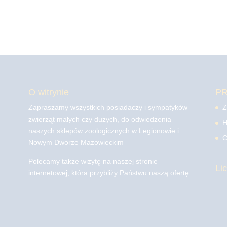
O witrynie
P
Zapraszamy wszystkich posiadaczy i sympatyków
Z
zwierząt małych czy dużych, do odwiedzenia
H
naszych sklepów zoologicznych w Legionowie i
C
Nowym Dworze Mazowieckim
Polecamy także wizytę na naszej stronie
Li
internetowej, która przybliży Państwu naszą ofertę.