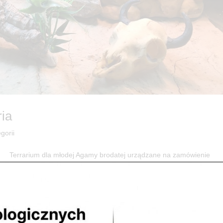
ria
gorii
rrarium dla młodej Agamy brodatej urządzane na zamówienie
u FUNARIUM...