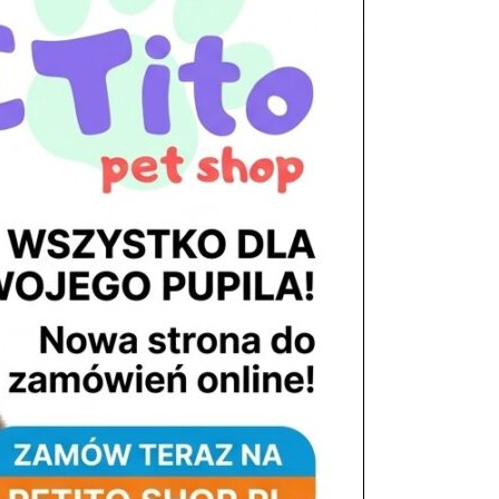
tel. 503 900 215
Godziny pracy
pon. – piąt. 10.00 – 19.00
sob. 8.00 – 15.00
niedz. zamknięte