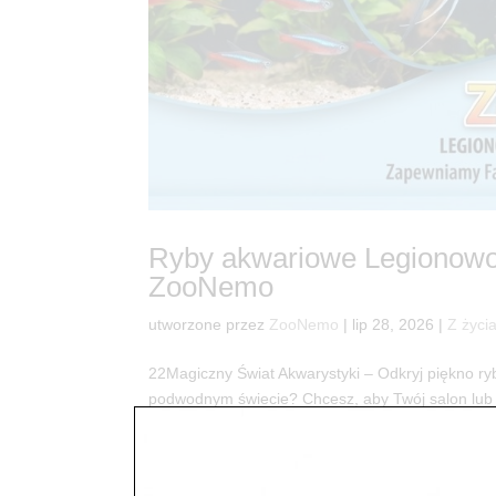
Ryby akwariowe Legionowo
ZooNemo
utworzone przez
ZooNemo
|
lip 28, 2026
|
Z życi
22Magiczny Świat Akwarystyki – Odkryj piękno 
podwodnym świecie? Chcesz, aby Twój salon lub 
Sieć sklepów zoologicznych ZooNemo to miejsce.