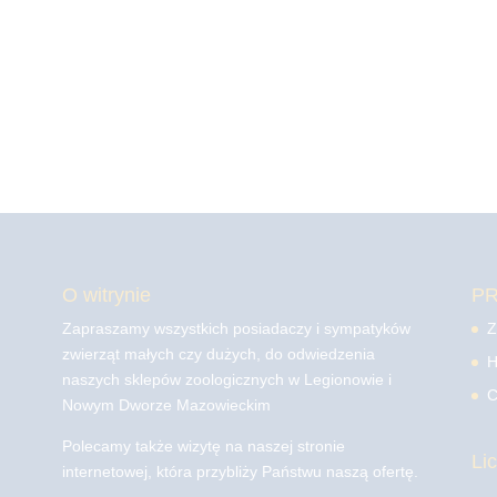
O witrynie
P
Zapraszamy wszystkich posiadaczy i sympatyków
Z
zwierząt małych czy dużych, do odwiedzenia
H
naszych sklepów zoologicznych w Legionowie i
C
Nowym Dworze Mazowieckim
Polecamy także wizytę na naszej stronie
Li
internetowej, która przybliży Państwu naszą ofertę.