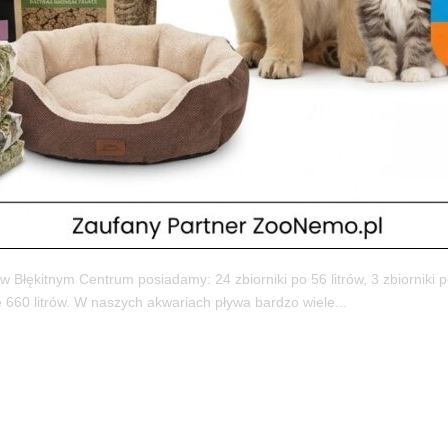
gorii
kitnym Centrum posiadamy: 24 zbiorniki po 56 litrów, 3 zbiorniki 
ne 660 litrów. W naszych akwariach pływa bardzo wiele...