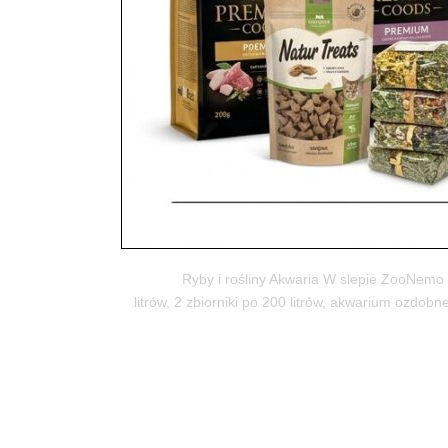
Ryby i rośliny
utworzone przez
ZooNemo
|
lis 4, 2017
| Bez kate
Ryby i rośliny Akwaria W slepie ZooNemo w Błę
litrów, 2 zbiorniki po 200 litrów, akwarium ozdob