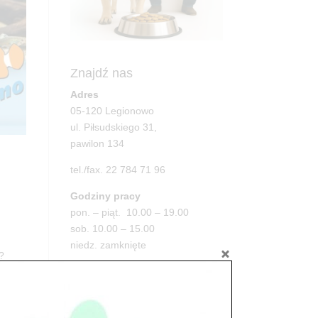
Znajdź nas
Adres
05-120 Legionowo
ul. Piłsudskiego 31,
pawilon 134
tel./fax. 22 784 71 96
Godziny pracy
pon. – piąt. 10.00 – 19.00
sob. 10.00 – 15.00
niedz. zamknięte
?
Adres
05-100 Nowy Dwór Mazowiecki
ul. Leśna 2