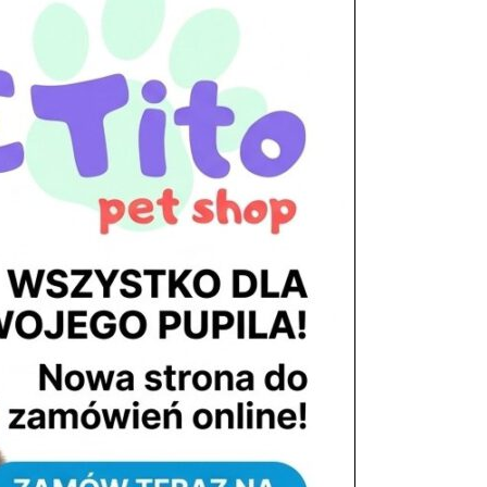
tel. 503 900 215
Godziny pracy
pon. – piąt. 10.00 – 19.00
sob. 8.00 – 15.00
niedz. zamknięte