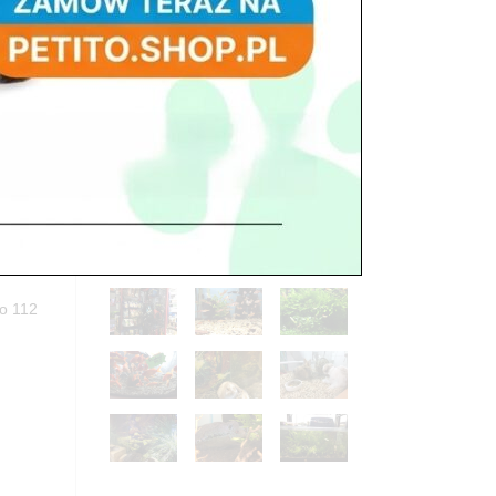
po 112