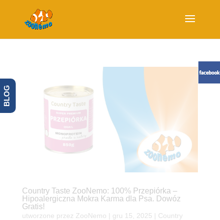
BLOG
Country Taste ZooNemo: 100% Przepiórka –
Hipoalergiczna Mokra Karma dla Psa. Dowóz
Gratis!
utworzone przez
ZooNemo
|
gru 15, 2025
|
Country