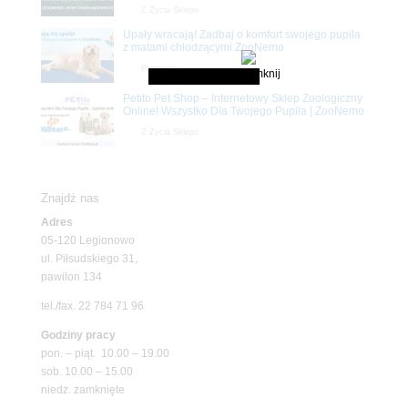
Z Życia Sklepu
Upały wracają! Zadbaj o komfort swojego pupila
z matami chłodzącymi ZooNemo
Promocje
Petito Pet Shop – Internetowy Sklep Zoologiczny
Online! Wszystko Dla Twojego Pupila | ZooNemo
Z Życia Sklepu
Znajdź nas
Adres
05-120 Legionowo
ul. Piłsudskiego 31,
pawilon 134
tel./fax. 22 784 71 96
Godziny pracy
pon. – piąt. 10.00 – 19.00
sob. 10.00 – 15.00
niedz. zamknięte