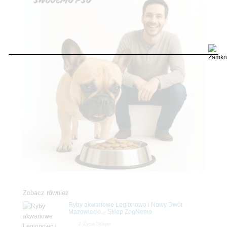
Zobacz również
Ryby akwariowe Legionowo i Nowy Dwór
Mazowiecki – Sklep ZooNemo
Z Życia Sklepu