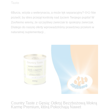
Taste
6Burza, wizyta u weterynarza, a może lęk separacyjny? 🐶🐱 Nie
pozwól, by stres przejął kontrolę nad życiem Twojego pupila! W
ZooNemo wiemy, że szczęśliwy zwierzak to spokojny zwierzak.
Dlatego do naszej oferty wprowadziliśmy prawdziwy przełom w
naturalnej suplementacji...
Country Taste z Gęsią: Odkryj Bezzbożową Mokrą
Karmę Premium, którą Pokochają Nawet