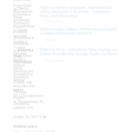
Stwórz podwodne arcydzieło: Najpiękniejsze
rośliny akwariowe w ZooNemo – Legionowo i
Nowy Dwór Mazowiecki
Z Życia Sklepu
Upały wracają! Zadbaj o komfort swojego pupila
z matami chłodzącymi ZooNemo
Promocje
Petito Pet Shop – Internetowy Sklep Zoologiczny
Online! Wszystko Dla Twojego Pupila | ZooNemo
Z Życia Sklepu
Znajdź nas
Adres
05-120 Legionowo
ul. Piłsudskiego 31,
pawilon 134
tel./fax. 22 784 71 96
Godziny pracy