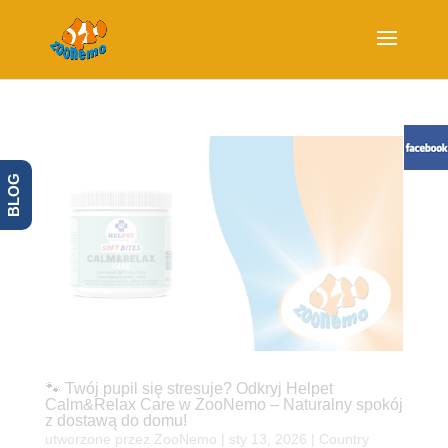
BLOG
🐾 Twój pupil się stresuje? Odkryj Helpet
Calm&Relax Care w ZooNemo – Naturalny spokój
z dostawą do domu!
utworzone przez
ZooNemo
|
sty 13, 2026
|
Country