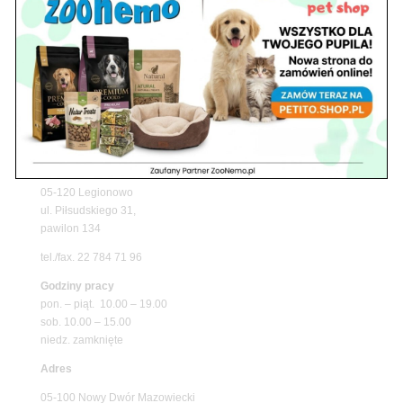
z matami chłodzącymi ZooNemo
Promocje
Petito Pet Shop – Internetowy Sklep Zoologiczny
Online! Wszystko Dla Twojego Pupila | ZooNemo
Z Życia Sklepu
Znajdź nas
Adres
05-120 Legionowo
ul. Piłsudskiego 31,
pawilon 134
tel./fax. 22 784 71 96
Godziny pracy
pon. – piąt. 10.00 – 19.00
sob. 10.00 – 15.00
niedz. zamknięte
Adres
05-100 Nowy Dwór Mazowiecki