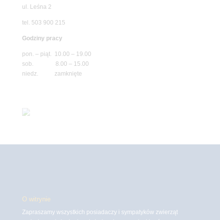
ul. Leśna 2
tel. 503 900 215
Godziny pracy
pon. – piąt. 10.00 – 19.00
sob. 8.00 – 15.00
niedz. zamknięte
O witrynie
Zapraszamy wszystkich posiadaczy i sympatyków zwierząt