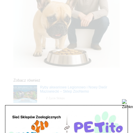
Zobacz również
Ryby akwariowe Legionowo i Nowy Dwór
Mazowiecki – Sklep ZooNemo
Z Życia Sklepu
Stwórz podwodne arcydzieło: Najpiękniejsze
rośliny akwariowe w ZooNemo – Legionowo i
Nowy Dwór Mazowiecki
Z Życia Sklepu
Upały wracają! Zadbaj o komfort swojego pupila