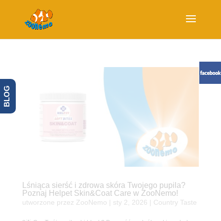
BLOG
Lśniąca sierść i zdrowa skóra Twojego pupila?
Poznaj Helpet Skin&Coat Care w ZooNemo!
utworzone przez
ZooNemo
|
sty 2, 2026
|
Country Taste