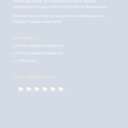
małych czy dużych, do odwiedzenia naszych sklepów
zoologicznych w Legionowie i Nowym Dworze Mazowieckim
Polecamy także wizytę na naszej stronie internetowej, która
przybliży Państwu naszą ofertę.
PRYWATNOŚĆ
Zmień ustawienia prywatności
Historia ustawień prywatności
Cofnij zgody
Licznik odwiedzin witryny