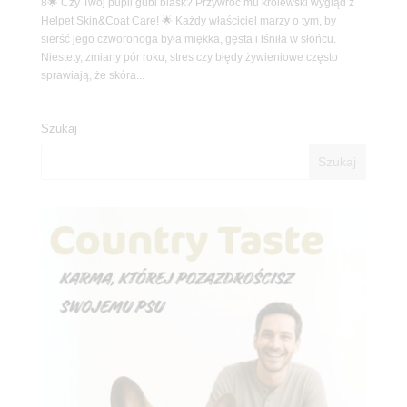
8🌟 Czy Twój pupil gubi blask? Przywróć mu królewski wygląd z
Helpet Skin&Coat Care! 🌟 Każdy właściciel marzy o tym, by
sierść jego czworonoga była miękka, gęsta i lśniła w słońcu.
Niestety, zmiany pór roku, stres czy błędy żywieniowe często
sprawiają, że skóra...
Szukaj