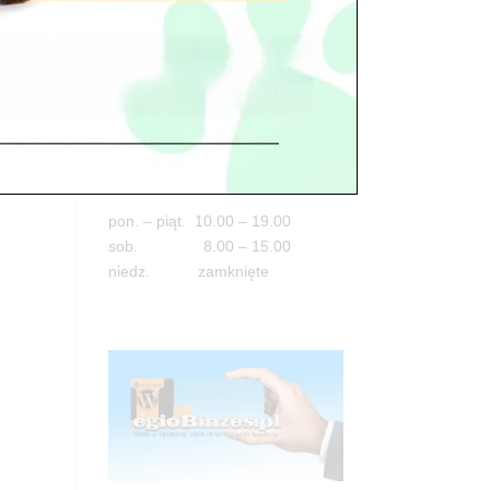
Adres
05-100 Nowy Dwór Mazowiecki
ul. Leśna 2
tel. 503 900 215
Godziny pracy
pon. – piąt. 10.00 – 19.00
sob. 8.00 – 15.00
niedz. zamknięte