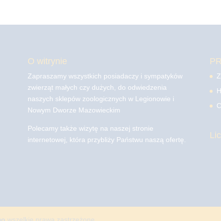
O witrynie
P
Zapraszamy wszystkich posiadaczy i sympatyków
Z
zwierząt małych czy dużych, do odwiedzenia
H
naszych sklepów zoologicznych w Legionowie i
C
Nowym Dworze Mazowieckim
Polecamy także wizytę na naszej stronie
Li
internetowej, która przybliży Państwu naszą ofertę.
mo
wszelkie prawa zastrzeżone