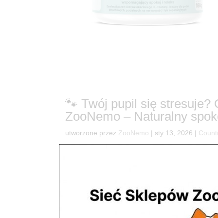
🐾 Twój pupil się stresuje
ZooNemo – Naturalny spok
utworzone przez
ZooNemo
|
sty 13, 2026
|
Count
6Burza, wizyta u weterynarza, a może lęk separac
W ZooNemo wiemy, że szczęśliwy zwierzak to spo
przełom w naturalnej suplementacji...