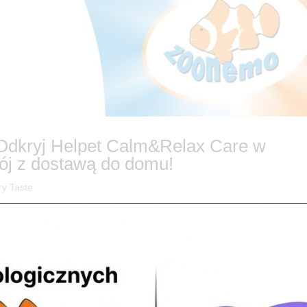
? Odkryj Helpet Calm&Relax Care w
ój z dostawą do domu!
ry Taste
yjny? 🐶🐱 Nie pozwól, by stres przejął kontrolę nad życiem Twojego p
kojny zwierzak. Dlatego do naszej oferty wprowadziliśmy prawdziwy