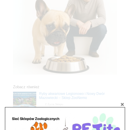
Zobacz również
Ryby akwariowe Legionowo i Nowy Dwór
Mazowiecki – Sklep ZooNemo
Z Życia Sklepu
Stwórz podwodne arcydzieło: Najpiękniejsze
rośliny akwariowe w ZooNemo – Legionowo i
Nowy Dwór Mazowiecki
Z Życia Sklepu