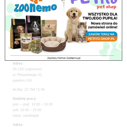
Upały wracają! Zadbaj o komfort swojego pupila
z matami chłodzącymi ZooNemo
Promocje
Petito Pet Shop – Internetowy Sklep Zoologiczny
Online! Wszystko Dla Twojego Pupila | ZooNemo
Z Życia Sklepu
Znajdź nas
Adres
05-120 Legionowo
ul. Piłsudskiego 31,
pawilon 134
tel./fax. 22 784 71 96
Godziny pracy
pon. – piąt. 10.00 – 19.00
sob. 10.00 – 15.00
niedz. zamknięte
Adres