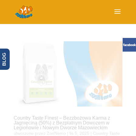
BLOG
Country Taste Finest – Bezzbożowa Karma z
Jagnięciną (50%) z Bezpłatnym Dowozem w
Legionowie i Nowym Dworze Mazowieckim
utworzone przez
ZooNemo
|
lis 5, 2025
|
Country Taste