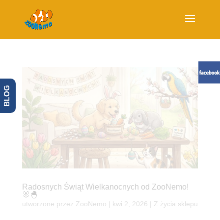
BLOG
Radosnych Świąt Wielkanocnych od ZooNemo!
🐰🐣
utworzone przez
ZooNemo
|
kwi 2, 2026
|
Z życia sklepu