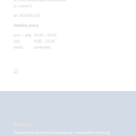
ul. Leśna 2
tel. 503 900 215
Godziny pracy
pon. – piąt. 10.00 – 19.00
sob. 8.00 – 15.00
niedz. zamknięte
O witrynie
Zapraszamy wszystkich posiadaczy i sympatyków zwierząt