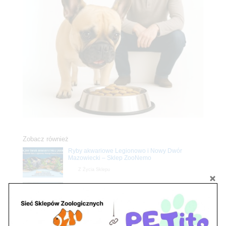
Zobacz również
Ryby akwariowe Legionowo i Nowy Dwór
Mazowiecki – Sklep ZooNemo
Z Życia Sklepu
Stwórz podwodne arcydzieło: Najpiękniejsze
rośliny akwariowe w ZooNemo – Legionowo i
Nowy Dwór Mazowiecki
Z Życia Sklepu
Upały wracają! Zadbaj o komfort swojego pupila