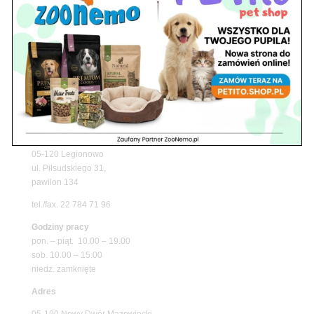
z matami chłodzącymi ZooNemo
Promocje
Petito Pet Shop – Internetowy Sklep Zoologiczny
Online! Wszystko Dla Twojego Pupila | ZooNemo
Z Życia Sklepu
Znajdź nas
Adres
05-120 Legionowo
ul. Piłsudskiego 31,
pawilon 134
tel./fax. 22 784 71 96
Godziny pracy
pon. – piąt. 10.00 – 19.00
sob. 10.00 – 15.00
niedz. zamknięte
Adres
05-100 Nowy Dwór Mazowiecki