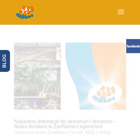
BLOG
Naturalne dekoracje do akwarium i terrarium –
Nowa dostawa w ZooNemo Legionowo!
utworzone przez
ZooNemo
|
lut 13, 2026
|
Usługi