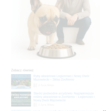
Zobacz również
Ryby akwariowe Legionowo i Nowy Dwór
Mazowiecki – Sklep ZooNemo
Z Życia Sklepu
Stwórz podwodne arcydzieło: Najpiękniejsze
rośliny akwariowe w ZooNemo – Legionowo i
Nowy Dwór Mazowiecki
Z Życia Sklepu