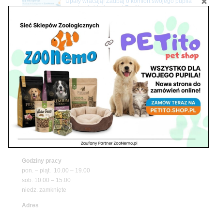
Upały wracają! Zadbaj o komfort swojego pupila
z matami chłodzącymi ZooNemo
Promocje
Petito Pet Shop – Internetowy Sklep Zoologiczny
Online! Wszystko Dla Twojego Pupila | ZooNemo
Z Życia Sklepu
Znajdź nas
Adres
05-120 Legionowo
ul. Piłsudskiego 31,
pawilon 134
tel./fax. 22 784 71 96
Godziny pracy
pon. – piąt. 10.00 – 19.00
sob. 10.00 – 15.00
niedz. zamknięte
Adres