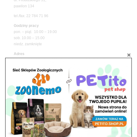
pawilon 134
tel./fax. 22 784 71 96
Godziny pracy
pon. – piąt. 10.00 – 19.00
sob. 10.00 – 15.00
niedz. zamknięte
Adres
05-100 Nowy Dwór Mazowiecki
ul. Leśna 2
tel. 503 900 215
Godziny pracy
pon. – piąt. 10.00 – 19.00
sob. 8.00 – 15.00
niedz. zamknięte