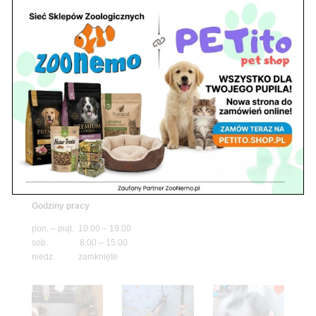
pawilon 134
tel./fax. 22 784 71 96
Godziny pracy
pon. – piąt. 10.00 – 19.00
sob. 10.00 – 15.00
niedz. zamknięte
Adres
05-100 Nowy Dwór Mazowiecki
ul. Leśna 2
tel. 503 900 215
Godziny pracy
pon. – piąt. 10.00 – 19.00
sob. 8.00 – 15.00
niedz. zamknięte